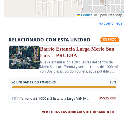
Leaflet
|
© OpenStreetMap
Cómo llegar
RELACIONADO CON ESTA UNIDAD
EN POZO
Barrio Estancia Larga Merlo San
Luis -- PRUEBA
Nueva urbanización a 20 cuadras del centro de
Merlo San Luis. Treinta y seis terrenos de 1000 m2
con Dos plazas, cordón cuneta, agua potable y
electricidad. Totalmente financiados. Los terrenos
tienen casi tosos el mismo tamaño. El precio vari
UNIDADES DISPONIBLES
2 / 2
U$S25.000
#311
Terreno #3 1000 m2 Estancia larga VENTA …
VER TODAS LAS UNIDADES DEL DESARROLLO