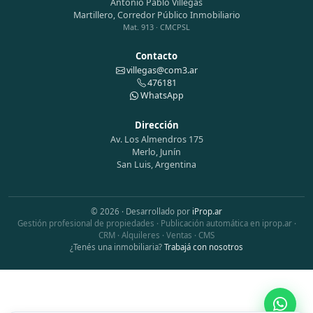
Antonio Pablo Villegas
Martillero, Corredor Público Inmobiliario
Mat. 913 · CMCPSL
Contacto
villegas@com3.ar
476181
WhatsApp
Dirección
Av. Los Almendros 175
Merlo, Junín
San Luis, Argentina
© 2026 · Desarrollado por
iProp.ar
Gestión profesional de propiedades · Publicación automática en iprop.ar ·
CRM · Alquileres · Ventas · CMS
¿Tenés una inmobiliaria?
Trabajá con nosotros