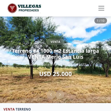
1 / 10
VENTA
Terreno #4 1000 m2 Estancia larga
VENTA Merlo San Luis
calle publica s-n, MERLO, SAN LUIS
USD 25.000
VENTA
·
TERRENO