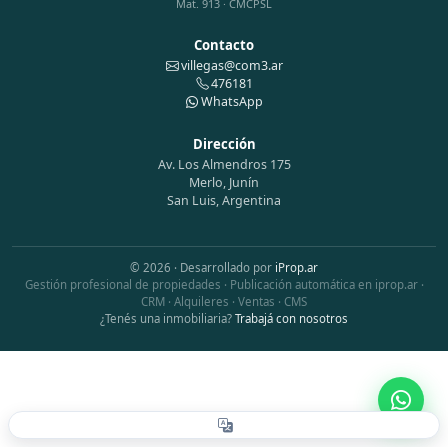
Mat. 913 · CMCPSL
Contacto
villegas@com3.ar
476181
WhatsApp
Dirección
Av. Los Almendros 175
Merlo, Junín
San Luis, Argentina
© 2026 · Desarrollado por
iProp.ar
Gestión profesional de propiedades · Publicación automática en iprop.ar ·
CRM · Alquileres · Ventas · CMS
¿Tenés una inmobiliaria?
Trabajá con nosotros