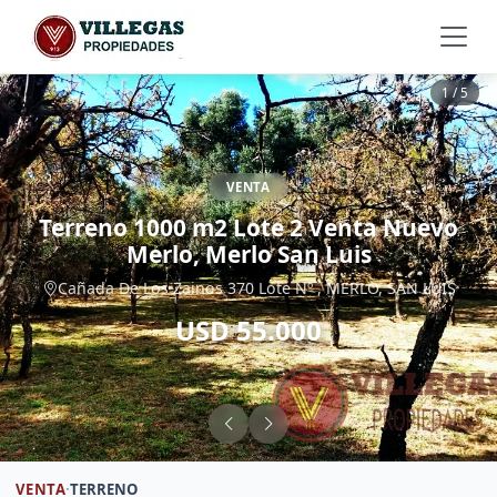
1 / 5
VENTA
Terreno 1000 m2 Lote 2 Venta Nuevo
Merlo, Merlo San Luis
Cañada De Los Zainos 370 Lote Nº , MERLO, SAN LUIS
USD 55.000
VENTA
·
TERRENO