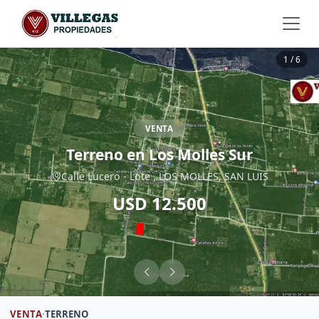
1 / 6
VENTA
Terreno en Los Molles Sur
Calle Lucero - Lote , LOS MOLLES, SAN LUIS
USD 12.500
VENTA
·
TERRENO