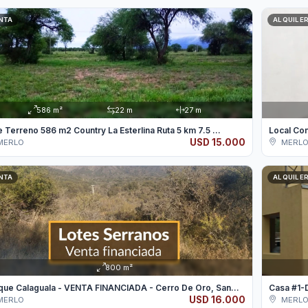
NTA
ALQUILE
586 m²
22 m
27 m
e Terreno 586 m2 Country La Esterlina Ruta 5 km 7.5 ...
Local Co
USD 15.000
MERLO
MERL
NTA
ALQUILE
800 m²
que Calaguala - VENTA FINANCIADA - Cerro De Oro, San...
USD 16.000
MERLO
MERL