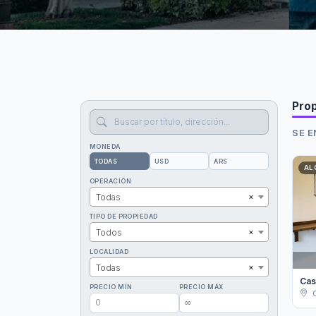
Pro
SE 
MONEDA
TODAS
USD
ARS
AL
OPERACIÓN
×
Todas
TIPO DE PROPIEDAD
×
Todos
LOCALIDAD
×
Todas
Cas
PRECIO MÍN
PRECIO MÁX
C