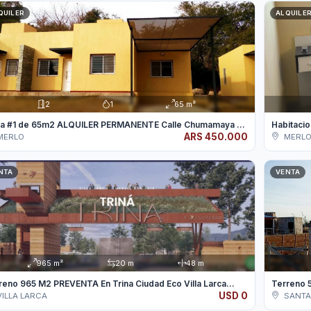
QUILER
ALQUILER
2
1
65 m²
Casa #1 de 65m2 ALQUILER PERMANENTE Calle Chumamaya Mer...
Habitaci
ARS 450.000
MERLO
MERL
NTA
VENTA
965 m²
20 m
48 m
reno 965 M2 PREVENTA En Trina Ciudad Eco Villa Larca...
Terreno 5
USD 0
ILLA LARCA
SANTA