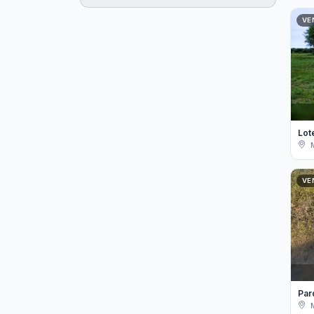
VE
Lot
VE
Par