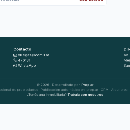
Contacto
Dir
villegas@com3.ar
Av.
476181
Mer
WhatsApp
San
© 2026 · Desarrollado por
iProp.ar
esional de propiedades · Publicación automática en iprop.ar · CRM · Alquileres ·
¿Tenés una inmobiliaria?
Trabajá con nosotros