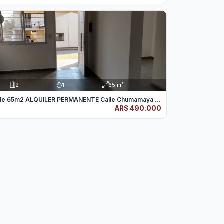
R
2
1
65 m²
Casa #6 de 65m2 ALQUILER PERMANENTE Calle Chumamaya Mer...
ARS 490.000
O