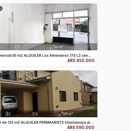
R
1
50 m²
mercial 55 m2 ALQUILER Los Almendros 175 L2 cen...
ARS 450.000
O
R
2
2
125 m²
Casa #1-D de 125 m2 ALQUILER PERMANENTE Chumamaya al 15...
ARS 590.000
O