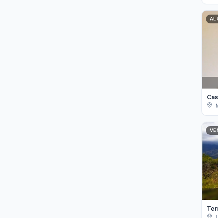
AL
VE
Ter
L