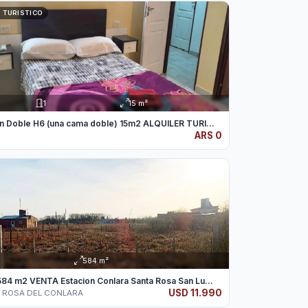
 TURISTICO
1
15 m²
on Doble H6 (una cama doble) 15m2 ALQUILER TURI...
ARS 0
O
584 m²
84 m2 VENTA Estacion Conlara Santa Rosa San Lu...
USD 11.990
 ROSA DEL CONLARA