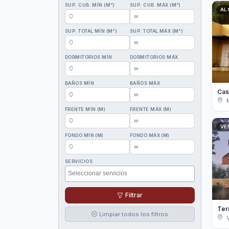
SUP. CUB. MÍN (M²)
SUP. CUB. MÁX (M²)
AL
SUP. TOTAL MÍN (M²)
SUP. TOTAL MÁX (M²)
DORMITORIOS MÍN
DORMITORIOS MÁX
BAÑOS MÍN
BAÑOS MÁX
FRENTE MÍN (M)
FRENTE MÁX (M)
VE
FONDO MÍN (M)
FONDO MÁX (M)
SERVICIOS
Filtrar
Ter
Limpiar todos los filtros
V