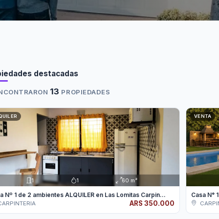
piedades destacadas
13
ENCONTRARON
PROPIEDADES
QUILER
VENTA
1
1
60 m²
a Nº 1 de 2 ambientes ALQUILER en Las Lomitas Carpin...
Casa N° 1
ARS 350.000
ARPINTERIA
CARPI