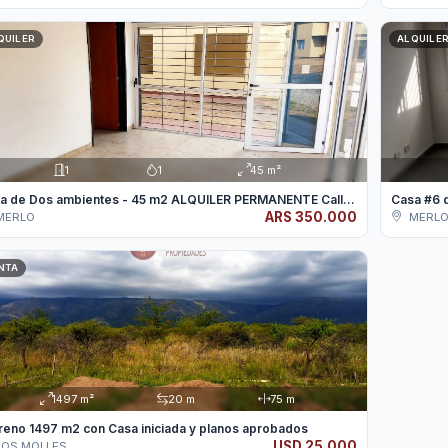
QUILER
ALQUILE
1
1
45 m²
Casa de Dos ambientes - 45 m2 ALQUILER PERMANENTE Calle...
ARS 350.000
MERLO
MERL
NTA
1497 m²
20 m
75 m
reno 1497 m2 con Casa iniciada y planos aprobados
USD 25.000
OS MOLLES