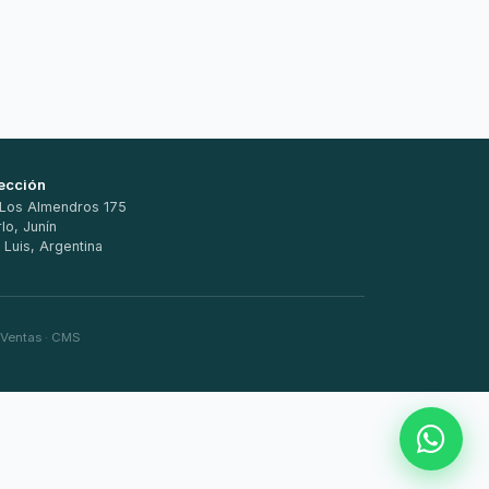
ección
 Los Almendros 175
lo, Junín
 Luis, Argentina
 Ventas · CMS